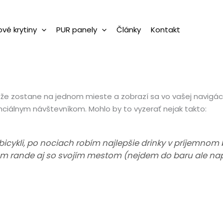
vé krytiny
PUR panely
Články
Kontakt
tože zostane na jednom mieste a zobrazí sa vo vašej navigáci
nciálnym návštevníkom. Mohlo by to vyzerať nejak takto:
icykli, po nociach robím najlepšie drinky v príjemnom
m rande aj so svojím mestom (nejdem do baru ale napr