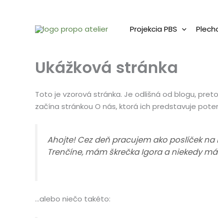
Preskočiť
na
Projekcia PBS
Plecho
obsah
Ukážková stránka
Toto je vzorová stránka. Je odlišná od blogu, pre
začína stránkou O nás, ktorá ich predstavuje pote
Ahojte! Cez deň pracujem ako poslíček na b
Trenčíne, mám škrečka Igora a niekedy má
…alebo niečo takéto: