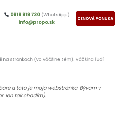
0918 919 730
(WhatsApp)
CENOVÁ PONUKA
info@propo.sk
i na stránkach (vo väčšine tém). Väčšina ľudí
 bare a toto je moja webstránka. Bývam v
. len tak chodím).